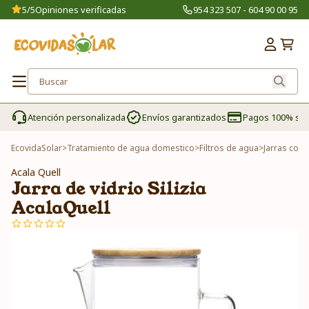
5/5
Opiniones verificadas
954 323 507 - 604 90 00 95
Atención personalizada
Envíos garantizados
Pagos 100% se
EcovidaSolar
>
Tratamiento de agua domestico
>
Filtros de agua
>
Jarras con 
Acala Quell
Jarra de vidrio Silizia
AcalaQuell