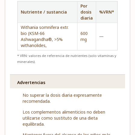
Por
Nutriente / sustancia
dosis
%VRN*
diaria
Withania somnifera extr.
bio (KSM-66
600
—
Ashwagandha®, >5%
mg
withanolides,
* VRN: valores de referencia de nutrientes (solo vitaminas y
minerales).
Advertencias
No superar la dosis diaria expresamente
recomendada.
Los complementos alimenticios no deben
utilizarse como sustituto de una dieta
equilibrada.
Mantener fuera del alcance de los niños más