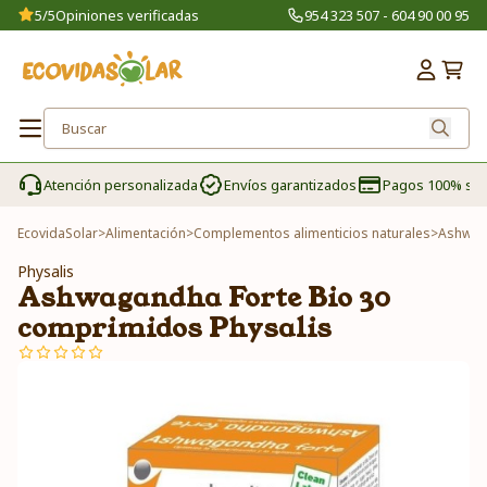
5/5
Opiniones verificadas
954 323 507 - 604 90 00 95
Atención personalizada
Envíos garantizados
Pagos 100% se
EcovidaSolar
>
Alimentación
>
Complementos alimenticios naturales
>
Ashwaga
Physalis
Ashwagandha Forte Bio 30
comprimidos Physalis