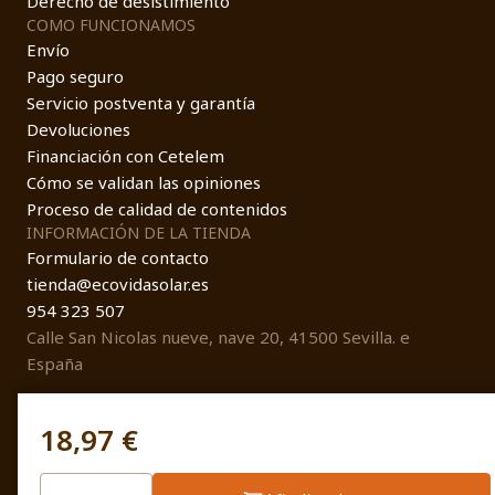
Derecho de desistimiento
COMO FUNCIONAMOS
Envío
Pago seguro
Servicio postventa y garantía
Devoluciones
Financiación con Cetelem
Cómo se validan las opiniones
Proceso de calidad de contenidos
INFORMACIÓN DE LA TIENDA
Formulario de contacto
tienda@ecovidasolar.es
954 323 507
Calle San Nicolas nueve, nave 20, 41500 Sevilla. e
España
18,97 €
© EcovidaSolar 2026