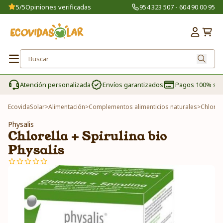
5/5
Opiniones verificadas
954 323 507 - 604 90 00 95
Atención personalizada
Envíos garantizados
Pagos 100% se
EcovidaSolar
>
Alimentación
>
Complementos alimenticios naturales
>
Chlorell
Physalis
Chlorella + Spirulina bio
Physalis