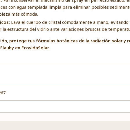
r:
Para conservar el mecanismo de spray en perfecto estado, en
veces con agua templada limpia para eliminar posibles sediment
mpieza más cómoda.
icos:
Lava el cuerpo de cristal cómodamente a mano, evitando
r la estructura del vidrio ante variaciones bruscas de temperatu
ión, protege tus fórmulas botánicas de la radiación solar y r
Flauby en EcovidaSolar.
267