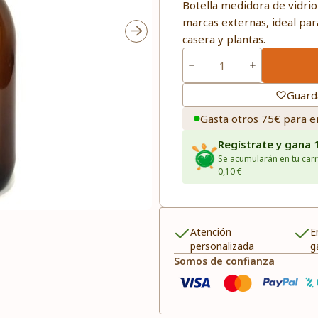
Botella medidora de vidri
marcas externas, ideal par
casera y plantas.
Guard
Gasta otros 75€ para e
Regístrate y gana 
Se acumularán en tu carr
0,10 €
Atención
E
personalizada
g
Somos de confianza