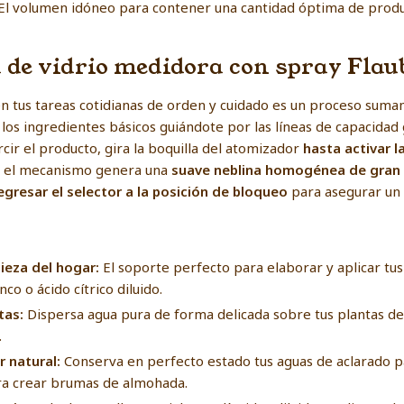
El volumen idóneo para contener una cantidad óptima de produ
 de vidrio medidora con spray Flau
en tus tareas cotidianas de orden y cuidado es un proceso suma
los ingredientes básicos guiándote por las líneas de capacidad g
ir el producto, gira la boquilla del atomizador
hasta activar l
o el mecanismo genera una
suave neblina homogénea de gran
egresar el selector a la posición de bloqueo
para asegurar un
ieza del hogar:
El soporte perfecto para elaborar y aplicar tu
co o ácido cítrico diluido.
tas:
Dispersa agua pura de forma delicada sobre tus plantas d
.
 natural:
Conserva en perfecto estado tus aguas de aclarado par
ra crear brumas de almohada.