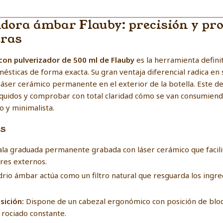
idora ámbar Flauby: precisión y pr
eras
con pulverizador de 500 ml de Flauby
es la herramienta defini
sticas de forma exacta. Su gran ventaja diferencial radica en s
ser cerámico permanente en el exterior de la botella. Este de
líquidos y comprobar con total claridad cómo se van consumien
o y minimalista.
as
la graduada permanente grabada con láser cerámico que facilita
res externos.
drio ámbar actúa como un filtro natural que resguarda los ingre
sición:
Dispone de un cabezal ergonómico con posición de bloq
 rociado constante.