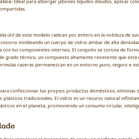
stico:
Ideal para albergar jabones líquidos diluidos, aplicar col
compartidas.
vida útil de este modelo radican por entero en la nobleza de su
 accesorio moldeando un cuerpo de vidrio ámbar de alta densida
na con los componentes internos. El conjunto se corona de fo
 de grado técnico, un compuesto altamente resistente que está
fórmulas caseras permanezcan en un entorno puro, seguro e ino
o para confeccionar tus propios productos domésticos, eliminas 
 plásticos tradicionales. El vidrio es un recurso natural infinit
lásticos en el planeta, promoviendo un consumo circular, inte
dado