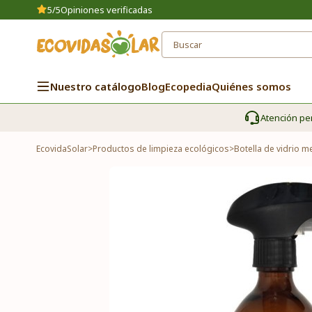
5/5
Opiniones verificadas
Nuestro catálogo
Blog
Ecopedia
Quiénes somos
Atención pe
EcovidaSolar
>
Productos de limpieza ecológicos
>
Botella de vidrio 