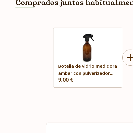
Comprados juntos habitualme
Botella de vidrio medidora
ámbar con pulverizador
9,00 €
500ml Flauby