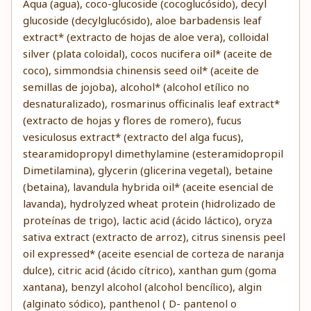
Aqua (agua), coco-glucoside (cocoglucósido), decyl
glucoside (decylglucósido), aloe barbadensis leaf
extract* (extracto de hojas de aloe vera), colloidal
silver (plata coloidal), cocos nucifera oil* (aceite de
coco), simmondsia chinensis seed oil* (aceite de
semillas de jojoba), alcohol* (alcohol etílico no
desnaturalizado), rosmarinus officinalis leaf extract*
(extracto de hojas y flores de romero), fucus
vesiculosus extract* (extracto del alga fucus),
stearamidopropyl dimethylamine (esteramidopropil
Dimetilamina), glycerin (glicerina vegetal), betaine
(betaina), lavandula hybrida oil* (aceite esencial de
lavanda), hydrolyzed wheat protein (hidrolizado de
proteínas de trigo), lactic acid (ácido láctico), oryza
sativa extract (extracto de arroz), citrus sinensis peel
oil expressed* (aceite esencial de corteza de naranja
dulce), citric acid (ácido cítrico), xanthan gum (goma
xantana), benzyl alcohol (alcohol bencílico), algin
(alginato sódico), panthenol ( D- pantenol o