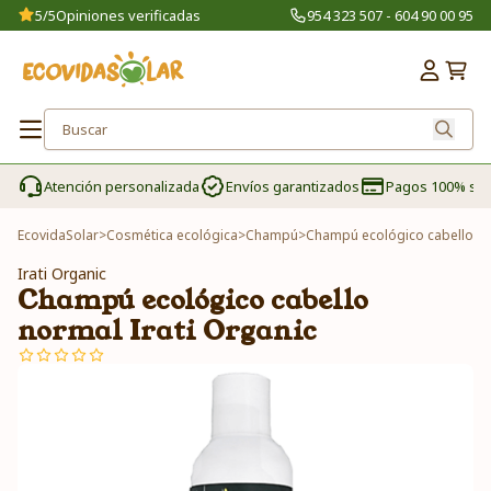
5/5
Opiniones verificadas
954 323 507 - 604 90 00 95
Atención personalizada
Envíos garantizados
Pagos 100% se
EcovidaSolar
>
Cosmética ecológica
>
Champú
>
Champú ecológico cabello no
Irati Organic
Champú ecológico cabello
normal Irati Organic