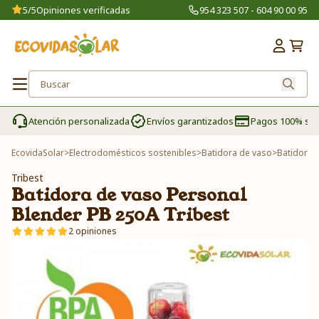
5/5
Opiniones verificadas
954 323 507 - 604 90 00 95
Atención personalizada
Envíos garantizados
Pagos 100% se
EcovidaSolar
>
Electrodomésticos sostenibles
>
Batidora de vaso
>
Batidora 
Tribest
Batidora de vaso Personal
Blender PB 250A Tribest
2 opiniones