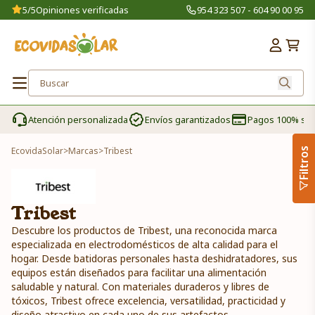
5/5
Opiniones verificadas
954 323 507 - 604 90 00 95
Atención personalizada
Envíos garantizados
Pagos 100% se
EcovidaSolar
>
Marcas
>
Tribest
Filtros
Tribest
Descubre los productos de Tribest, una reconocida marca
especializada en electrodomésticos de alta calidad para el
hogar. Desde batidoras personales hasta deshidratadores, sus
equipos están diseñados para facilitar una alimentación
saludable y natural. Con materiales duraderos y libres de
tóxicos, Tribest ofrece excelencia, versatilidad, practicidad y
diseño atractivo en cada uno de sus artefactos.