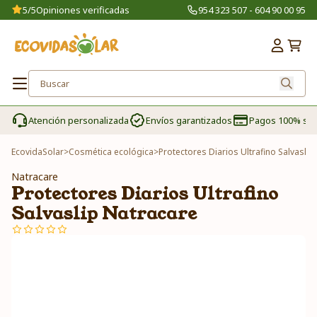
5/5
Opiniones verificadas
954 323 507 - 604 90 00 95
Atención personalizada
Envíos garantizados
Pagos 100% se
EcovidaSolar
>
Cosmética ecológica
>
Protectores Diarios Ultrafino Salvaslip
Natracare
Protectores Diarios Ultrafino
Salvaslip Natracare