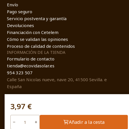
Envío
Pago seguro
Servicio postventa y garantía
Devoluciones
Financiación con Cetelem
Cómo se validan las opiniones
Proceso de calidad de contenidos
INFORMACIÓN DE LA TIENDA
Formulario de contacto
tienda@ecovidasolar.es
954 323 507
Calle San Nicolas nueve, nave 20, 41500 Sevilla. e
España
3,97 €
© EcovidaSolar 2026
Añadir a la cesta