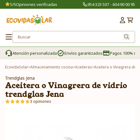
5/5
Opiniones verificadas
954 323 507 - 604 90 00 95
Atención personalizada
Envíos garantizados
Pagos 100% se
EcovidaSolar
>
Almacenamiento cocina
>
Aceiteras
>
Aceitera o Vinagrera de v
Trendglas Jena
Aceitera o Vinagrera de vidrio
trendglas Jena
3 opiniones