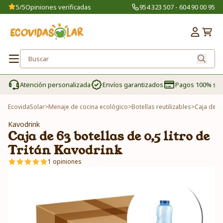
5/5
Opiniones verificadas
954 323 507 - 604 90 00 95
Atención personalizada
Envíos garantizados
Pagos 100% se
EcovidaSolar
>
Menaje de cocina ecológico
>
Botellas reutilizables
>
Caja de 63
Kavodrink
Caja de 63 botellas de 0,5 litro de
Tritán Kavodrink
1 opiniones