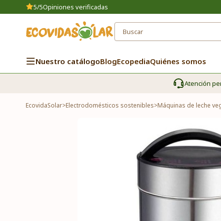
5/5
Opiniones verificadas
Nuestro catálogo
Blog
Ecopedia
Quiénes somos
Atención pe
EcovidaSolar
>
Electrodomésticos sostenibles
>
Máquinas de leche veg