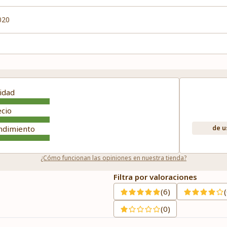
020
idad
ecio
ndimiento
de u
¿Cómo funcionan las opiniones en nuestra tienda?
Filtra por valoraciones
(6)
(0)