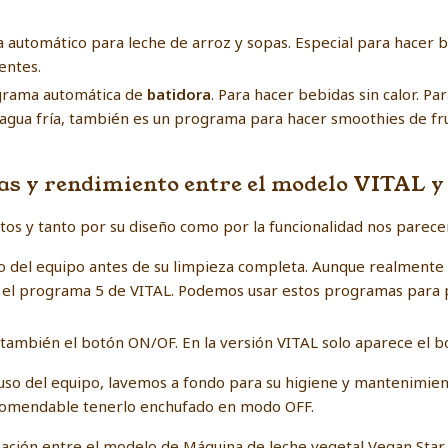
automático para leche de arroz y sopas. Especial para hacer b
entes.
rama automática de
batidora
. Para hacer bebidas sin calor. P
 agua fría, también es un programa para hacer smoothies de fr
s y rendimiento entre el modelo VITAL 
 y tanto por su diseño como por la funcionalidad nos parecen 
del equipo antes de su limpieza completa. Aunque realmente vi
el programa 5 de VITAL. Podemos usar estos programas para p
ambién el botón ON/OF. En la versión VITAL solo aparece el b
 del equipo, lavemos a fondo para su higiene y mantenimien
ecomendable tenerlo enchufado en modo OFF.
mación entre el modelo de Máquina de leche vegetal Vegan Star 