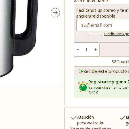
acero inoxidable.
Facilítanos un correo y te 
encuentre disponible
Acepto las
condiciones ge
Guard
Recibe este producto 
Regístrate y gana 
Se acumularán en tu carr
2,40 €
Atención
E
personalizada
g
Somos de confianza