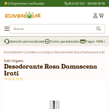
5/5
Opiniones verificadas
954 323 507 - 604 90 00 95
Atención personalizada
Envíos garantizados
Pagos 100% se
EcovidaSolar
>
Cosmética ecológica
>
Desodorante Rosa Damascena Irati
Irati Organic
Desodorante Rosa Damascena
Irati