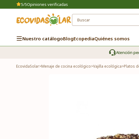
5/5
Opiniones verificadas
Nuestro catálogo
Blog
Ecopedia
Quiénes somos
Atención pe
EcovidaSolar
>
Menaje de cocina ecológico
>
Vajilla ecológica
>
Platos d