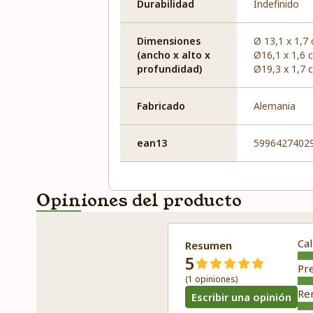
Durabilidad
Indefinido
Dimensiones
Ø 13,1 x 1,7
(ancho x alto x
Ø16,1 x 1,6 
profundidad)
Ø19,3 x 1,7 
Fabricado
Alemania
ean13
5996427402
Opiniones del producto
Cal
Resumen
5
Pr
(1 opiniones)
Re
Escribir una opinión