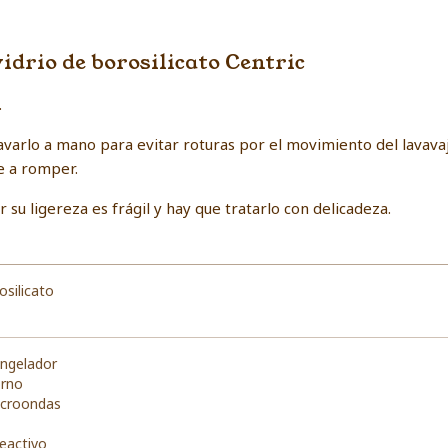
vidrio de borosilicato Centric
.
rlo a mano para evitar roturas por el movimiento del lavavaji
ue a romper.
r su ligereza es frágil y hay que tratarlo con delicadeza.
osilicato
ongelador
orno
icroondas
reactivo