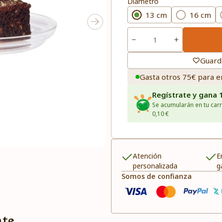
Diametro
13 cm
16 cm
Guard
Gasta otros 75€ para e
Regístrate y gana 
Se acumularán en tu carr
0,10 €
Atención
E
personalizada
g
Somos de confianza
nte