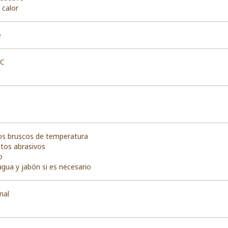
 calor
e
ºC
os bruscos de temperatura
ctos abrasivos
o
agua y jabón si es necesario
nal