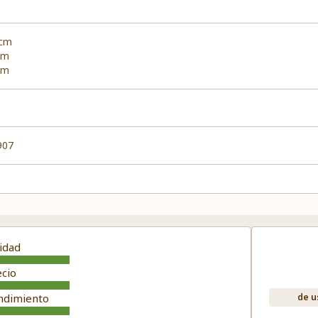
 cm
cm
cm
907
idad
ecio
ndimiento
de u