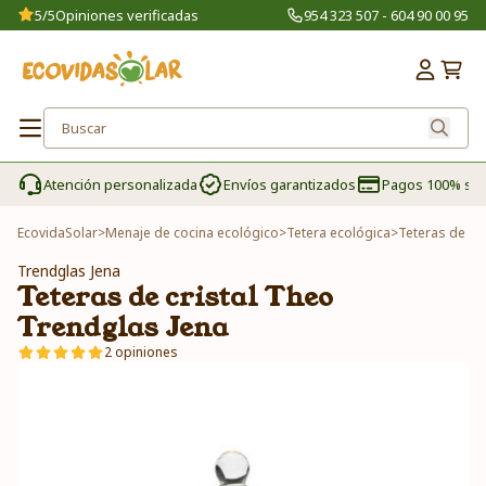
5/5
Opiniones verificadas
954 323 507 - 604 90 00 95
Atención personalizada
Envíos garantizados
Pagos 100% se
EcovidaSolar
>
Menaje de cocina ecológico
>
Tetera ecológica
>
Teteras de cr
Trendglas Jena
Teteras de cristal Theo
Trendglas Jena
2 opiniones