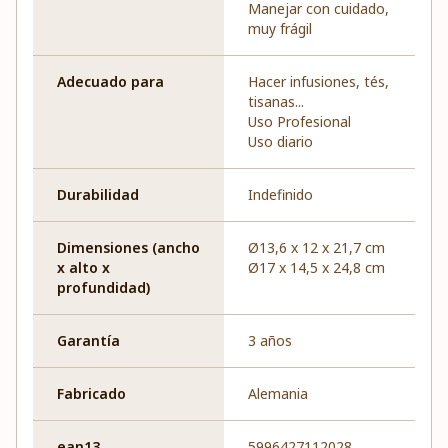
Manejar con cuidado,
muy frágil
Adecuado para
Hacer infusiones, tés,
tisanas...
Uso Profesional
Uso diario
Durabilidad
Indefinido
Dimensiones (ancho
Ø13,6 x 12 x 21,7 cm
x alto x
Ø17 x 14,5 x 24,8 cm
profundidad)
Garantía
3 años
Fabricado
Alemania
ean13
5996427112028