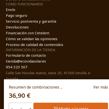
COMO FUNCIONAMOS
Envío
Pago seguro
Servicio postventa y garantía
Devoluciones
Financiación con Cetelem
Cómo se validan las opiniones
Proceso de calidad de contenidos
INFORMACIÓN DE LA TIENDA
Formulario de contacto
tienda@ecovidasolar.es
954 323 507
Calle San Nicolas nueve, nave 20, 41500 Sevilla. e
España
Resumen de combinaciones ...
Ver más
36,90 €
© EcovidaSolar 2026
Añadir a la cesta