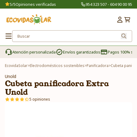
5/5
Opiniones verificadas
954 323 507 - 604 90 00 95
Atención personalizada
Envíos garantizados
Pagos 100% se
EcovidaSolar
>
Electrodomésticos sostenibles
>
Panificadora
>
Cubeta panific
Unold
Cubeta panificadora Extra
Unold
5 opiniones