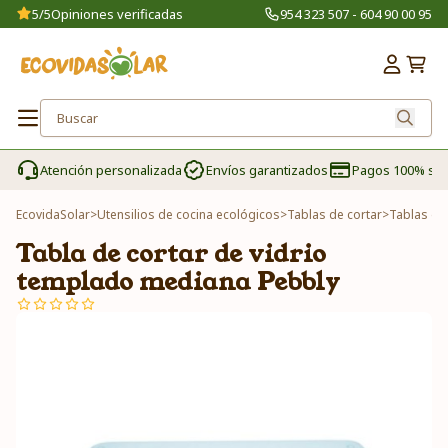
5/5
Opiniones verificadas
954 323 507 - 604 90 00 95
Atención personalizada
Envíos garantizados
Pagos 100% se
EcovidaSolar
>
Utensilios de cocina ecológicos
>
Tablas de cortar
>
Tablas de 
Tabla de cortar de vidrio
templado mediana Pebbly