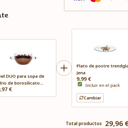
nte
Plato de postre trendgl
Jena
wl DUO para sopa de
9,99 €
drio de borosilicato
Incluir en el pack
,97 €
endglas Jena
Cambiar
29,96 
Total productos