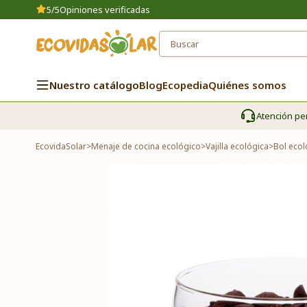
5/5
Opiniones verificadas
Nuestro catálogo
Blog
Ecopedia
Quiénes somos
Atención pe
EcovidaSolar
>
Menaje de cocina ecológico
>
Vajilla ecológica
>
Bol ecol