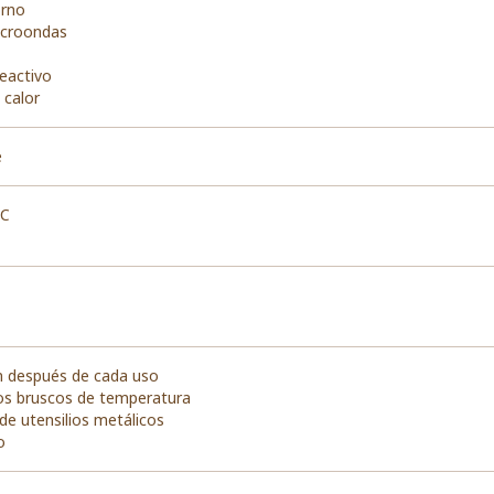
orno
icroondas
reactivo
 calor
e
ºC
n después de cada uso
os bruscos de temperatura
 de utensilios metálicos
o