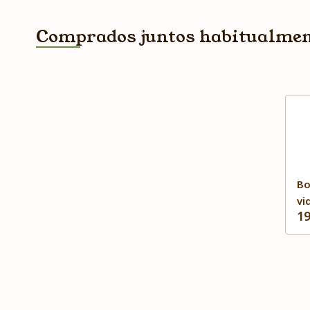
Comprados juntos habitualme
Bo
vi
19
Tr