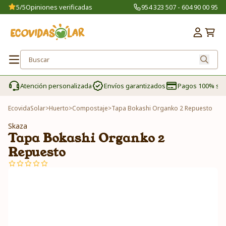
5/5
Opiniones verificadas
954 323 507 - 604 90 00 95
Atención personalizada
Envíos garantizados
Pagos 100% se
EcovidaSolar
>
Huerto
>
Compostaje
>
Tapa Bokashi Organko 2 Repuesto
Skaza
Tapa Bokashi Organko 2
Repuesto