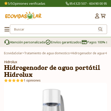
5/5
Opiniones verificadas
954 323 507 - 604 90 00 95
Atención personalizada
Envíos garantizados
Pagos 100% se
EcovidaSolar
>
Tratamiento de agua domestico
>
Hidrogenador de agua
>
Hid
Hidrolux
Hidrogenador de agua portátil
Hidrolux
1 opiniones