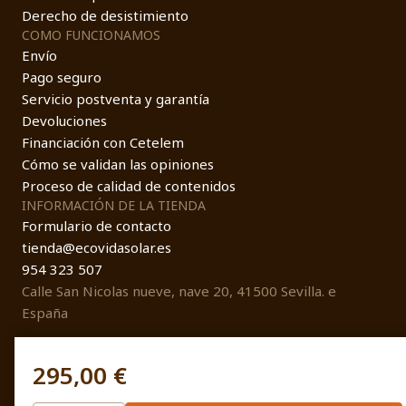
Derecho de desistimiento
COMO FUNCIONAMOS
Envío
Pago seguro
Servicio postventa y garantía
Devoluciones
Financiación con Cetelem
Cómo se validan las opiniones
Proceso de calidad de contenidos
INFORMACIÓN DE LA TIENDA
Formulario de contacto
tienda@ecovidasolar.es
954 323 507
Calle San Nicolas nueve, nave 20, 41500 Sevilla. e
España
295,00 €
© EcovidaSolar 2026