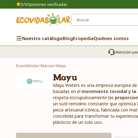
5/5
Opiniones verificadas
Nuestro catálogo
Blog
Ecopedia
Quiénes somos
Atención pe
EcovidaSolar
>
Marcas
>
Mayu
Mayu
Mayu Waters es una empresa europea de l
basadas en el
movimiento toroidal y la 
respeta escrupulosamente las
proporcio
un sutil remolino constante que optimiza la 
pieza artesanal icónica, fabricada con ma
concebida para transformar tu experiencia d
plásticos de un solo uso.