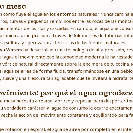
tu mesa
en cómo fluye el agua en los entornos naturales? Nunca camina e
ros, curvas y pequeños remolinos entre las rocas de las monta
acimientos de los ríos y cascadas. En cambio, el agua que con
primida a gran presión a través de kilómetros de tuberías tota
 soltura y ligereza características de las fuentes naturales.
yu Waters
ha desarrollado una tecnología de alta precisión, r
al agua el movimiento que la comodidad moderna le ha restado.
n vórtice natural directamente sobre la encimera de tu cocina.
l agua se airea de forma fluida, transformándose en una bebi
o, suave y una frescura tan agradable que te invitará a hidratar
ovimiento: por qué el agua agradece
de mesa necesita airearse, abrirse y reposar para despertar tod
su verdadero carácter, al agua de consumo le ocurre exactament
ovecha la acción del movimiento constante y equilibrado para fa
 rotación en espiral, el agua se airea por completo en el interi