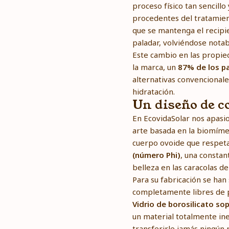
proceso físico tan sencill
procedentes del tratamient
que se mantenga el recipie
paladar, volviéndose notab
Este cambio en las propied
la marca, un
87% de los pa
alternativas convencionale
hidratación.
Un diseño de c
En EcovidaSolar nos apasio
arte basada en la biomímes
cuerpo ovoide que respet
(número Phi)
, una constan
belleza en las caracolas de 
Para su fabricación se han
completamente libres de p
Vidrio de borosilicato so
un material totalmente ine
transferirle jamás ningún 