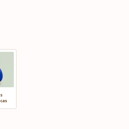
as
icas