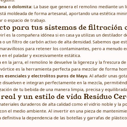
ana o dolomita:
La base que genera el remolino mediante un l
tá moldeada de forma artesanal, aportando una estética minima
ar o espacio de trabajo.
cto para tus sistemas de filtración 
rl es la compañera idónea si en casa ya utilizas un destilado
 o un filtro de carbón activo de alta densidad. Sabemos que e
 maravillosos para retener los contaminantes, pero a menudo e
a en el paladar y excesivamente estática.
a en la jarra, el remolino le devuelve la ligereza y la frescura 
vórtice es la herramienta perfecta para mezclar de forma hom
s esenciales y electrolitos puros de Mayu
. Al añadir unas got
se disuelven e integran perfectamente en la mezcla, permitiénd
zación de tu bebida de una manera limpia, precisa y equilibrada
real y un estilo de vida Residuo Cer
ateriales duraderos de alta calidad como el vidrio noble y la p
con el medio ambiente. Al invertir en una pieza de mantenimie
a definitiva la dependencia de las botellas y garrafas de plástico