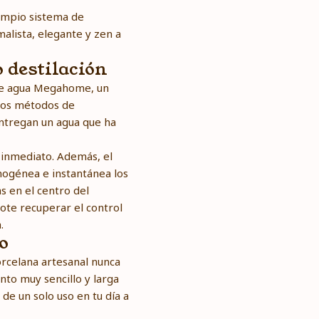
impio sistema de
lista, elegante y zen a
o destilación
r de agua Megahome, un
stos métodos de
ntregan un agua que ha
de inmediato. Además, el
ogénea e instantánea los
as en el centro del
ote recuperar el control
.
o
orcelana artesanal nunca
nto muy sencillo y larga
 de un solo uso en tu día a