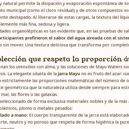
o y natural permite la disipación y evaporación espontánea de lo
o municipal (como el cloro residual) y de otros compuestos vol
nte destapado. Al liberarse de estas cargas, la textura del líqu
lemente más fina, sedosa y ligera.
ades organolépticas es tan evidente que, en las pruebas de sa
rticipantes prefirieron el sabor del agua aireada con el sis
s sin mover. Una textura deliciosa que transforma por completo 
olección que respeta la proporción 
nan los utensilios con alma, y las soluciones de Mayu Waters so
is. La elegante silueta de la
Jarra Mayu
no es fruto del azar: c
a estrictamente las proporciones matemáticas del número de 
te geométrica que la naturaleza utiliza desde siempre para estr
mar, las flores o las galaxias.
 seleccionado de forma exclusiva materiales nobles y de la más a
lásticos, plomo o metales pesados:
plado a mano:
El cuerpo transparente de la jarra está elaborado
rte, neutro y no poroso que respeta de forma higiénica la pure
regusto.