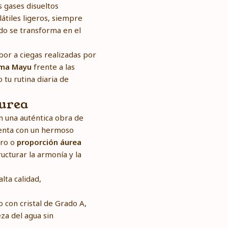
s gases disueltos
átiles ligeros, siempre
ido se transforma en el
bor a ciegas realizadas por
tema Mayu
frente a las
tu rutina diaria de
áurea
n una auténtica obra de
uenta con un hermoso
oro o
proporción áurea
ucturar la armonía y la
lta calidad,
 con cristal de Grado A,
za del agua sin