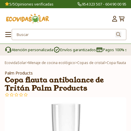
5/5
Opiniones verificadas
954 323 507 - 604 90 00 95
Atención personalizada
Envíos garantizados
Pagos 100% se
EcovidaSolar
>
Menaje de cocina ecológico
>
Copas de cristal
>
Copa flauta an
Palm Products
Copa flauta antibalance de
Tritán Palm Products